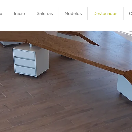
io
Inicio
Galerias
Modelos
Destacados
C
ING
TREND