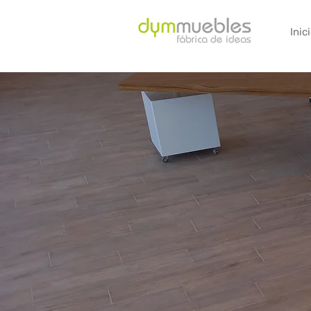
Inic
MARK