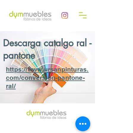
Descarga catalgo ral -
pantone
https://www.ursanpinturas.
com/conversion-pantone-
ral/